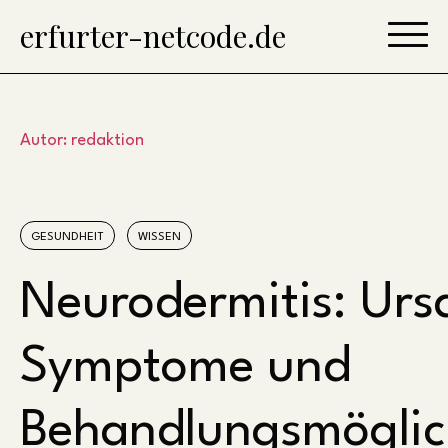
Skip
erfurter-netcode.de
to
content
Autor:
redaktion
GESUNDHEIT
WISSEN
Neurodermitis: Urs
Symptome und
Behandlungsmöglic