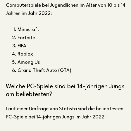
Computerspiele bei Jugendlichen im Alter von 10 bis 14
Jahren im Jahr 2022:
Minecraft
Fortnite
FIFA
Roblox
Among Us
Grand Theft Auto (GTA)
Welche PC-Spiele sind bei 14-jährigen Jungs
am beliebtesten?
Laut einer Umfrage von Statista sind die beliebtesten
PC-Spiele bei 14-jährigen Jungs im Jahr 2022: