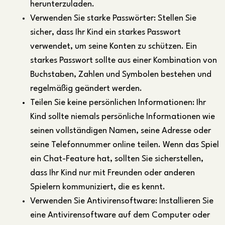
herunterzuladen.
Verwenden Sie starke Passwörter: Stellen Sie
sicher, dass Ihr Kind ein starkes Passwort
verwendet, um seine Konten zu schützen. Ein
starkes Passwort sollte aus einer Kombination von
Buchstaben, Zahlen und Symbolen bestehen und
regelmäßig geändert werden.
Teilen Sie keine persönlichen Informationen: Ihr
Kind sollte niemals persönliche Informationen wie
seinen vollständigen Namen, seine Adresse oder
seine Telefonnummer online teilen. Wenn das Spiel
ein Chat-Feature hat, sollten Sie sicherstellen,
dass Ihr Kind nur mit Freunden oder anderen
Spielern kommuniziert, die es kennt.
Verwenden Sie Antivirensoftware: Installieren Sie
eine Antivirensoftware auf dem Computer oder