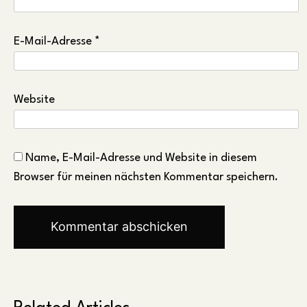
E-Mail-Adresse
*
Website
Name, E-Mail-Adresse und Website in diesem
Browser für meinen nächsten Kommentar speichern.