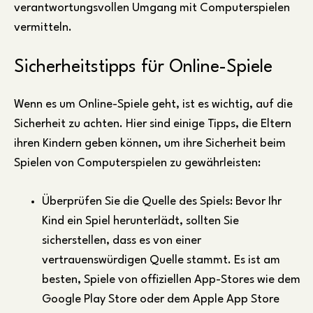
verantwortungsvollen Umgang mit Computerspielen
vermitteln.
Sicherheitstipps für Online-Spiele
Wenn es um Online-Spiele geht, ist es wichtig, auf die
Sicherheit zu achten. Hier sind einige Tipps, die Eltern
ihren Kindern geben können, um ihre Sicherheit beim
Spielen von Computerspielen zu gewährleisten:
Überprüfen Sie die Quelle des Spiels: Bevor Ihr
Kind ein Spiel herunterlädt, sollten Sie
sicherstellen, dass es von einer
vertrauenswürdigen Quelle stammt. Es ist am
besten, Spiele von offiziellen App-Stores wie dem
Google Play Store oder dem Apple App Store