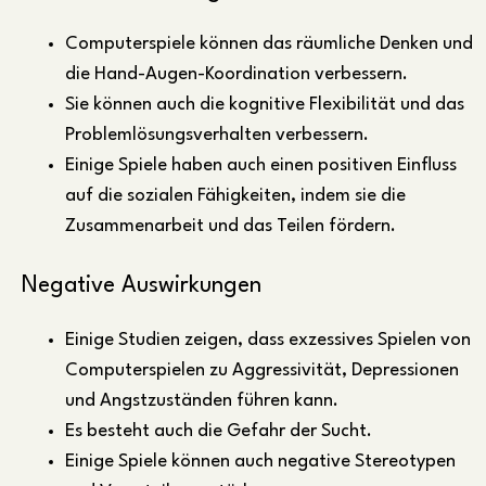
Computerspiele können das räumliche Denken und
die Hand-Augen-Koordination verbessern.
Sie können auch die kognitive Flexibilität und das
Problemlösungsverhalten verbessern.
Einige Spiele haben auch einen positiven Einfluss
auf die sozialen Fähigkeiten, indem sie die
Zusammenarbeit und das Teilen fördern.
Negative Auswirkungen
Einige Studien zeigen, dass exzessives Spielen von
Computerspielen zu Aggressivität, Depressionen
und Angstzuständen führen kann.
Es besteht auch die Gefahr der Sucht.
Einige Spiele können auch negative Stereotypen