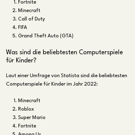
Fortnite
Minecraft
Call of Duty
FIFA
Grand Theft Auto (GTA)
Was sind die beliebtesten Computerspiele
für Kinder?
Laut einer Umfrage von Statista sind die beliebtesten
Computerspiele für Kinder im Jahr 2022:
Minecraft
Roblox
Super Mario
Fortnite
Among Us