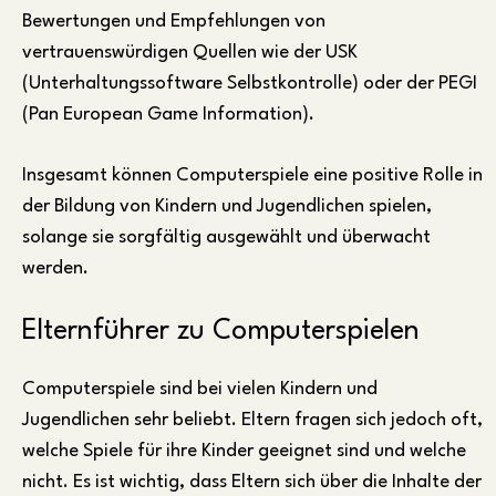
Bewertungen und Empfehlungen von
vertrauenswürdigen Quellen wie der USK
(Unterhaltungssoftware Selbstkontrolle) oder der PEGI
(Pan European Game Information).
Insgesamt können Computerspiele eine positive Rolle in
der Bildung von Kindern und Jugendlichen spielen,
solange sie sorgfältig ausgewählt und überwacht
werden.
Elternführer zu Computerspielen
Computerspiele sind bei vielen Kindern und
Jugendlichen sehr beliebt. Eltern fragen sich jedoch oft,
welche Spiele für ihre Kinder geeignet sind und welche
nicht. Es ist wichtig, dass Eltern sich über die Inhalte der