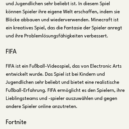
und Jugendlichen sehr beliebt ist. In diesem Spiel
können Spieler ihre eigene Welt erschaffen, indem sie
Blöcke abbauen und wiederverwenden. Minecraft ist
ein kreatives Spiel, das die Fantasie der Spieler anregt
und ihre Problemlösungsfähigkeiten verbessert.
FIFA
FIFA ist ein Fußball-Videospiel, das von Electronic Arts
entwickelt wurde. Das Spiel ist bei Kindern und
Jugendlichen sehr beliebt und bietet eine realistische
Fußball-Erfahrung. FIFA ermöglicht es den Spielern, ihre
Lieblingsteams und -spieler auszuwählen und gegen
andere Spieler online anzutreten.
Fortnite