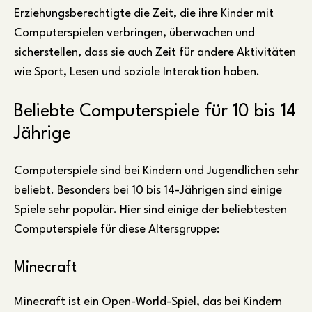
Erziehungsberechtigte die Zeit, die ihre Kinder mit
Computerspielen verbringen, überwachen und
sicherstellen, dass sie auch Zeit für andere Aktivitäten
wie Sport, Lesen und soziale Interaktion haben.
Beliebte Computerspiele für 10 bis 14
Jährige
Computerspiele sind bei Kindern und Jugendlichen sehr
beliebt. Besonders bei 10 bis 14-Jährigen sind einige
Spiele sehr populär. Hier sind einige der beliebtesten
Computerspiele für diese Altersgruppe:
Minecraft
Minecraft ist ein Open-World-Spiel, das bei Kindern