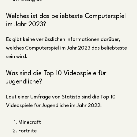
Welches ist das beliebteste Computerspiel
im Jahr 2023?
Es gibt keine verlässlichen Informationen darüber,
welches Computerspiel im Jahr 2023 das beliebteste
sein wird.
Was sind die Top 10 Videospiele für
Jugendliche?
Laut einer Umfrage von Statista sind die Top 10
Videospiele für Jugendliche im Jahr 2022:
Minecraft
Fortnite