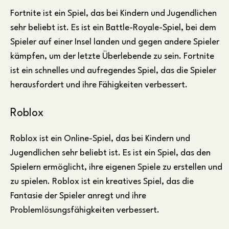
Fortnite ist ein Spiel, das bei Kindern und Jugendlichen
sehr beliebt ist. Es ist ein Battle-Royale-Spiel, bei dem
Spieler auf einer Insel landen und gegen andere Spieler
kämpfen, um der letzte Überlebende zu sein. Fortnite
ist ein schnelles und aufregendes Spiel, das die Spieler
herausfordert und ihre Fähigkeiten verbessert.
Roblox
Roblox ist ein Online-Spiel, das bei Kindern und
Jugendlichen sehr beliebt ist. Es ist ein Spiel, das den
Spielern ermöglicht, ihre eigenen Spiele zu erstellen und
zu spielen. Roblox ist ein kreatives Spiel, das die
Fantasie der Spieler anregt und ihre
Problemlösungsfähigkeiten verbessert.