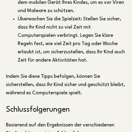
dem mobilen Gerät Ihres Kindes, um es vor Viren
und Malware zu schützen.
Überwachen Sie die Spielzeit: Stellen Sie sicher,
dass Ihr Kind nicht zu viel Zeit mit
Computerspielen verbringt. Legen Sie klare
Regeln fest, wie viel Zeit pro Tag oder Woche
erlaubt ist, um sicherzustellen, dass Ihr Kind auch
Zeit für andere Aktivitäten hat.
Indem Sie diese Tipps befolgen, können Sie
sicherstellen, dass Ihr Kind sicher und geschützt bleibt,
während es Computerspiele spielt.
Schlussfolgerungen
Basierend auf den Ergebnissen der verschiedenen