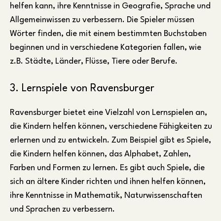
helfen kann, ihre Kenntnisse in Geografie, Sprache und
Allgemeinwissen zu verbessern. Die Spieler müssen
Wörter finden, die mit einem bestimmten Buchstaben
beginnen und in verschiedene Kategorien fallen, wie
z.B. Städte, Länder, Flüsse, Tiere oder Berufe.
3. Lernspiele von Ravensburger
Ravensburger bietet eine Vielzahl von Lernspielen an,
die Kindern helfen können, verschiedene Fähigkeiten zu
erlernen und zu entwickeln. Zum Beispiel gibt es Spiele,
die Kindern helfen können, das Alphabet, Zahlen,
Farben und Formen zu lernen. Es gibt auch Spiele, die
sich an ältere Kinder richten und ihnen helfen können,
ihre Kenntnisse in Mathematik, Naturwissenschaften
und Sprachen zu verbessern.