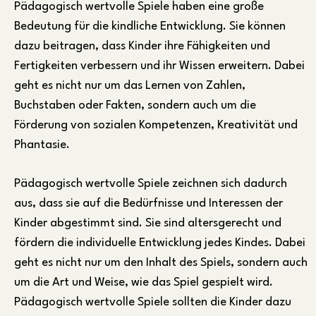
Pädagogisch wertvolle Spiele haben eine große
Bedeutung für die kindliche Entwicklung. Sie können
dazu beitragen, dass Kinder ihre Fähigkeiten und
Fertigkeiten verbessern und ihr Wissen erweitern. Dabei
geht es nicht nur um das Lernen von Zahlen,
Buchstaben oder Fakten, sondern auch um die
Förderung von sozialen Kompetenzen, Kreativität und
Phantasie.
Pädagogisch wertvolle Spiele zeichnen sich dadurch
aus, dass sie auf die Bedürfnisse und Interessen der
Kinder abgestimmt sind. Sie sind altersgerecht und
fördern die individuelle Entwicklung jedes Kindes. Dabei
geht es nicht nur um den Inhalt des Spiels, sondern auch
um die Art und Weise, wie das Spiel gespielt wird.
Pädagogisch wertvolle Spiele sollten die Kinder dazu