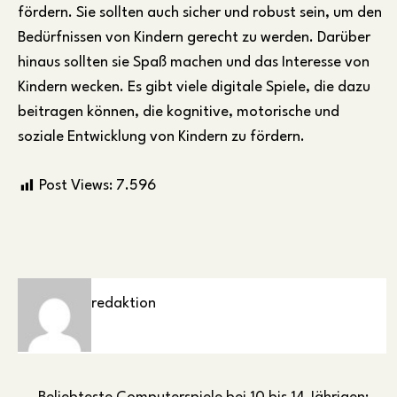
fördern. Sie sollten auch sicher und robust sein, um den
Bedürfnissen von Kindern gerecht zu werden. Darüber
hinaus sollten sie Spaß machen und das Interesse von
Kindern wecken. Es gibt viele digitale Spiele, die dazu
beitragen können, die kognitive, motorische und
soziale Entwicklung von Kindern zu fördern.
Post Views:
7.596
redaktion