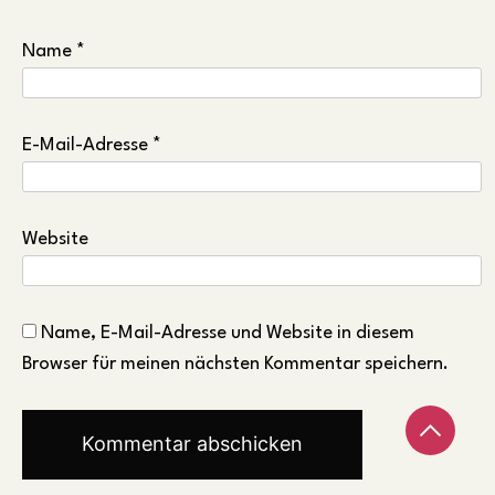
Name
*
E-Mail-Adresse
*
Website
Name, E-Mail-Adresse und Website in diesem
Browser für meinen nächsten Kommentar speichern.