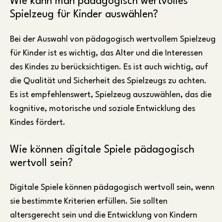
Wie kann man pädagogisch wertvolles
Spielzeug für Kinder auswählen?
Bei der Auswahl von pädagogisch wertvollem Spielzeug
für Kinder ist es wichtig, das Alter und die Interessen
des Kindes zu berücksichtigen. Es ist auch wichtig, auf
die Qualität und Sicherheit des Spielzeugs zu achten.
Es ist empfehlenswert, Spielzeug auszuwählen, das die
kognitive, motorische und soziale Entwicklung des
Kindes fördert.
Wie können digitale Spiele pädagogisch
wertvoll sein?
Digitale Spiele können pädagogisch wertvoll sein, wenn
sie bestimmte Kriterien erfüllen. Sie sollten
altersgerecht sein und die Entwicklung von Kindern