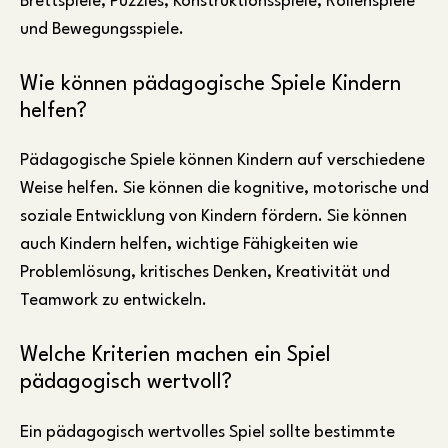
Brettspiele, Puzzles, Konstruktionsspiele, Rollenspiele
und Bewegungsspiele.
Wie können pädagogische Spiele Kindern
helfen?
Pädagogische Spiele können Kindern auf verschiedene
Weise helfen. Sie können die kognitive, motorische und
soziale Entwicklung von Kindern fördern. Sie können
auch Kindern helfen, wichtige Fähigkeiten wie
Problemlösung, kritisches Denken, Kreativität und
Teamwork zu entwickeln.
Welche Kriterien machen ein Spiel
pädagogisch wertvoll?
Ein pädagogisch wertvolles Spiel sollte bestimmte