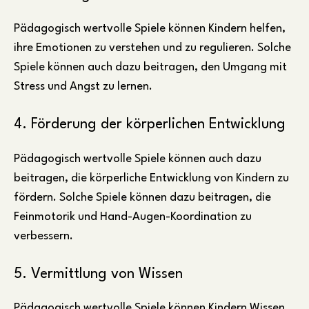
Pädagogisch wertvolle Spiele können Kindern helfen,
ihre Emotionen zu verstehen und zu regulieren. Solche
Spiele können auch dazu beitragen, den Umgang mit
Stress und Angst zu lernen.
4. Förderung der körperlichen Entwicklung
Pädagogisch wertvolle Spiele können auch dazu
beitragen, die körperliche Entwicklung von Kindern zu
fördern. Solche Spiele können dazu beitragen, die
Feinmotorik und Hand-Augen-Koordination zu
verbessern.
5. Vermittlung von Wissen
Pädagogisch wertvolle Spiele können Kindern Wissen