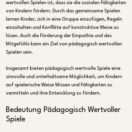
wertvollen Spielen ist, dass sie die sozialen Fähigkeiten
von Kindern fördern. Durch das gemeinsame Spielen
lernen Kinder, sich in eine Gruppe einzufügen, Regeln
einzuhalten und Konflikte auf konstruktive Weise zu
lösen. Auch die Förderung der Empathie und des
Mitgefühls kann ein Ziel von pädagogisch wertvollen
Spielen sein.
Insgesamt bieten pädagogisch wertvolle Spiele eine
sinnvolle und unterhaltsame Möglichkeit, um Kindern
auf spielerische Weise Wissen und Fähigkeiten zu
vermitteln und ihre Entwicklung zu fördern.
Bedeutung Pädagogisch Wertvoller
Spiele