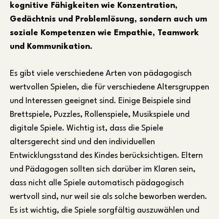
kognitive Fähigkeiten wie Konzentration,
Gedächtnis und Problemlösung, sondern auch um
soziale Kompetenzen wie Empathie, Teamwork
und Kommunikation.
Es gibt viele verschiedene Arten von pädagogisch
wertvollen Spielen, die für verschiedene Altersgruppen
und Interessen geeignet sind. Einige Beispiele sind
Brettspiele, Puzzles, Rollenspiele, Musikspiele und
digitale Spiele. Wichtig ist, dass die Spiele
altersgerecht sind und den individuellen
Entwicklungsstand des Kindes berücksichtigen. Eltern
und Pädagogen sollten sich darüber im Klaren sein,
dass nicht alle Spiele automatisch pädagogisch
wertvoll sind, nur weil sie als solche beworben werden.
Es ist wichtig, die Spiele sorgfältig auszuwählen und