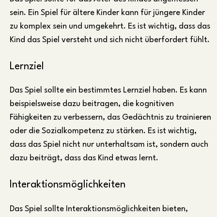
sein. Ein Spiel für ältere Kinder kann für jüngere Kinder
zu komplex sein und umgekehrt. Es ist wichtig, dass das
Kind das Spiel versteht und sich nicht überfordert fühlt.
Lernziel
Das Spiel sollte ein bestimmtes Lernziel haben. Es kann
beispielsweise dazu beitragen, die kognitiven
Fähigkeiten zu verbessern, das Gedächtnis zu trainieren
oder die Sozialkompetenz zu stärken. Es ist wichtig,
dass das Spiel nicht nur unterhaltsam ist, sondern auch
dazu beiträgt, dass das Kind etwas lernt.
Interaktionsmöglichkeiten
Das Spiel sollte Interaktionsmöglichkeiten bieten,