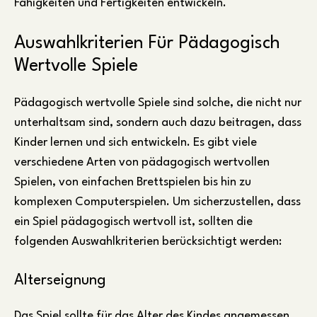
Fähigkeiten und Fertigkeiten entwickeln.
Auswahlkriterien Für Pädagogisch
Wertvolle Spiele
Pädagogisch wertvolle Spiele sind solche, die nicht nur
unterhaltsam sind, sondern auch dazu beitragen, dass
Kinder lernen und sich entwickeln. Es gibt viele
verschiedene Arten von pädagogisch wertvollen
Spielen, von einfachen Brettspielen bis hin zu
komplexen Computerspielen. Um sicherzustellen, dass
ein Spiel pädagogisch wertvoll ist, sollten die
folgenden Auswahlkriterien berücksichtigt werden:
Alterseignung
Das Spiel sollte für das Alter des Kindes angemessen