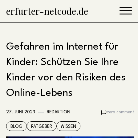
Skip
erfurter-netcode.de
to
content
Gefahren im Internet für
Kinder: Schützen Sie Ihre
Kinder vor den Risiken des
Online-Lebens
27. JUNI 2023
REDAKTION
zero comment
BLOG
RATGEBER
WISSEN