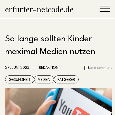
Skip
erfurter-netcode.de
to
content
So lange sollten Kinder
maximal Medien nutzen
27. JUNI 2023
REDAKTION
zero comment
GESUNDHEIT
MEDIEN
RATGEBER